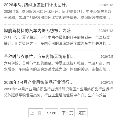
等领域，色母粒不仅要满足基础着色需求，还需兼顾亲水、柔软等
2026年5月纺织服装出口环比回升，同比微降
2026/6/12
功能性。......
2026年5月纺织服装出口环比回升，同比微降5月，中美经贸关系趋
于缓和，带动当月服装出口环比实现较快增长、纺织服装整体出口
环比增长6.4%。因去年基数较高，5月纺织服装出口同比微降，1-5
月累计出口保持微弱增长。根据海关总署6月9日发布的最......
旭航新材料的汽车内饰无纺布，为盛夏时节的出行提供实用保障！
2026/6/12
六月下旬，夏至将近，一年中白昼最长的日子即将到来。气温持续
攀升，阳光炙烤之下，车内空间的清凉舒适度成为车主们关注的焦
点。东莞市旭航新材料科技有限公司专注研发的汽车内饰无纺布，
为盛夏时节的出行提供实用保障。夏至也是盛夏的开端，学生暑假
芒种时节农事忙，汽车内饰无纺布相伴夏日出行！
2026/6/5
即将到来......
六月伊始，芒种节气如约而至。仲夏正式拉开帷幕，气温升高，雨
水增多，车内空间的清爽舒适度成为出行体验的关键。东莞市旭航
新材料科技有限公司专注研发的汽车内饰无纺布，为日渐炎热的夏
季出行提供实用保障。芒种时节，南方进入梅雨季的前奏，闷热潮
2026年1-4月产业用纺织品行业运行简况
2026/6/5
湿的天气......
2026年1-4月产业用纺织品行业运行简况我国产业用纺织品行业运行
总体延续平稳发展态势，行业工业增加值稳中有升。生产与效益生
产方面，行业主要产品产量保持平稳增长。根据国家统计局数据，
1-4月规模以上企业非织造布同比增长6.4%；帘子布产量同......
上一页
1 / 26
下一页
尾页