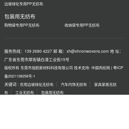
边坡绿化专用PP无纺布
包装用无纺布
购物袋专用PP无纺布
收纳袋专用PP无纺布
服务热线：139 2680 4227
邮 箱：xh@xhnonwovens.com
地 址：
广东省东莞市厚街镇白濠工业街15号
版权所有 东莞市旭航新材料科技有限公司
技术支持: 中国丙纶网
|
粤ICP
备2021138258号-1
关键词 :
农用边坡绿化无纺布
汽车内饰无纺布
家具家居无纺
布
工业无纺布
包装用无纺布
友情链接 :
红梅
都宏化工
同佳化纤厂
广东蒙泰
烟台亮
彩
泰利化纤
宏源机械
协龙集团
金彩新材料
传祺化
纤
如果本网站发布的文章或者图片或字体有侵权，请立即联系网站负责人进