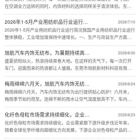
在空调全力运转的同时，内饰材料的选择同样关乎清凉体验。东莞
市旭航新材料科技有限公司以专业研发的汽车内饰无纺布，为夏季
用车提供实用有效的解决方案。三伏时节，车辆经过暴晒后，座椅
2026年1-5月产业用纺织品行业运行简况
2026/7/10
表面温度......
2026年1-5月产业用纺织品行业运行简况我国产业用纺织品行业运行
整体猠稳，工业增加值保持中速增长。一、生产与效益生产方面，
行业主要产品产量增速加快。1-5月规模以上企业非织造布和帘子布
产量同比分别增长9.5%和3.8%，增速较2025年同......
旭航汽车内饰无纺布，为暑期持续高温天气做好充分准备！
2026/6/30
盛夏骄阳似火，热浪持续席卷大地。在这样的天气下，每一次打开
车门，迎面而来的热浪都让人皱眉。东莞市旭航新材料科技有限公
司专注研发的汽车内饰无纺布，以良好的透气散热性能，为驾乘者
带来实用有效的夏季出行解决方案。随着三伏天渐近，高温成为常
梅雨绵绵六月天，旭航汽车内饰无纺布为出行提供贴心防护！
2026/6/24
态。车辆......
梅雨绵绵六月天，汽车内饰无纺布为出行提供贴心防护！六月末，
梅雨季节如约而至。连绵不断的雨水让空气湿度居高不下，车内空
间的防潮防霉成为车主们的头等大事。东莞市旭航新材料科技有限
公司专注研发的汽车内饰无纺布，为潮湿闷热的梅雨季出行提供贴
化纤色母粒市场需求持续细化，企业需紧跟下游升级步伐
2026/6/23
心防护。......
化纤色母粒市场需求持续细化，企业需紧跟下游升级步伐近年来，
随着全球化学纤维向超细化方向发展，下游企业对色母粒产品的分
散性、稳定性和功能化提出了更高要求。尤其在无纺布、医疗卫生