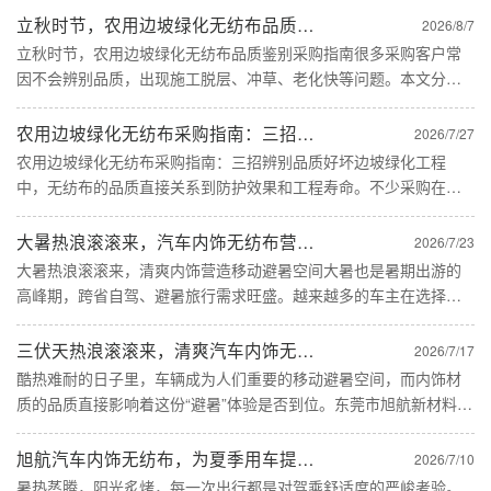
立秋时节，农用边坡绿化无纺布品质鉴别采购指南
2026/8/7
立秋时节，农用边坡绿化无纺布品质鉴别采购指南很多采购客户常
因不会辨别品质，出现施工脱层、冲草、老化快等问题。本文分享
简单实用的品质鉴别方法，助力客户精准选型、规避采购风险。
一、外观手感初判，快速筛选基础品质优质农用边坡绿化无纺布整
农用边坡绿化无纺布采购指南：三招辨别品质好坏
2026/7/27
体质感均匀......
农用边坡绿化无纺布采购指南：三招辨别品质好坏边坡绿化工程
中，无纺布的品质直接关系到防护效果和工程寿命。不少采购在选
型时会遇到困惑：外观相似的布，实际用起来差别在哪？下面从三
个关键角度，帮您理清辨别思路。一、看强度：用手拉一拉，心里
大暑热浪滚滚来，汽车内饰无纺布营造移动避暑空间
2026/7/23
有杆秤二、......
大暑热浪滚滚来，清爽内饰营造移动避暑空间大暑也是暑期出游的
高峰期，跨省自驾、避暑旅行需求旺盛。越来越多的车主在选择车
辆时开始关注内饰材质的透气性能与环保标准。旭航新材料坚持绿
色制造理念，从原料选材到生产工艺，又符合健康安全标准。这种
三伏天热浪滚滚来，清爽汽车内饰无纺布营造移动避暑空间！
2026/7/17
对舒适与......
酷热难耐的日子里，车辆成为人们重要的移动避暑空间，而内饰材
质的品质直接影响着这份“避暑”体验是否到位。东莞市旭航新材料科
技有限公司专注研发的汽车内饰无纺布，以良好的透气散热性能，
在炎炎夏日为驾乘者带来实用的清凉保障。车辆即便停在阴凉处，
旭航汽车内饰无纺布，为夏季用车提供实用有效的解决方案！
2026/7/10
内饰......
暑热蒸腾，阳光炙烤，每一次出行都是对驾乘舒适度的严峻考验。