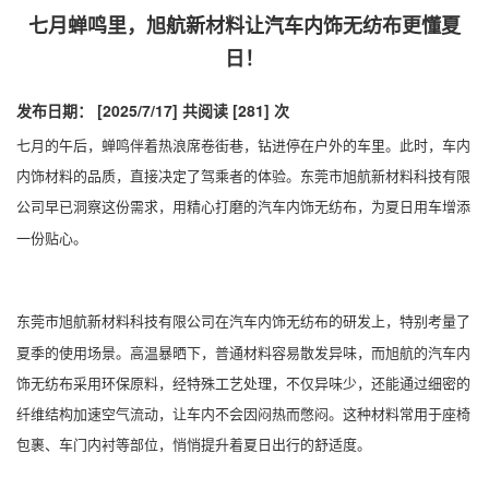
七月蝉鸣里，旭航新材料让汽车内饰无纺布更懂夏
日！
发布日期： [2025/7/17]
共阅读 [281] 次
七月的午后，蝉鸣伴着热浪席卷街巷，钻进停在户外的车里。此时，车内
内饰材料的品质，直接决定了驾乘者的体验。东莞市旭航新材料科技有限
公司早已洞察这份需求，用精心打磨的
，为夏日用车增添
汽车内饰无纺布
一份贴心。
东莞市旭航新材料科技有限公司在
的研发上，特别考量了
汽车内饰无纺布
夏季的使用场景。高温暴晒下，普通材料容易散发异味，而旭航的汽车内
饰无纺布采用环保原料，经特殊工艺处理，不仅异味少，还能通过细密的
纤维结构加速空气流动，让车内不会因闷热而憋闷。这种材料常用于座椅
包裹、车门内衬等部位，悄悄提升着夏日出行的舒适度。