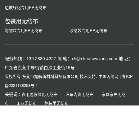
边坡绿化专用PP无纺布
包装用无纺布
购物袋专用PP无纺布
收纳袋专用PP无纺布
服务热线：139 2680 4227
邮 箱：xh@xhnonwovens.com
地 址：
广东省东莞市厚街镇白濠工业街15号
版权所有 东莞市旭航新材料科技有限公司
技术支持: 中国丙纶网
|
粤ICP
备2021138258号-1
关键词 :
农用边坡绿化无纺布
汽车内饰无纺布
家具家居无纺
布
工业无纺布
包装用无纺布
友情链接 :
红梅
都宏化工
同佳化纤厂
广东蒙泰
烟台亮
彩
泰利化纤
宏源机械
协龙集团
金彩新材料
传祺化
纤
如果本网站发布的文章或者图片或字体有侵权，请立即联系网站负责人进