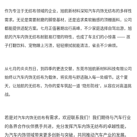
作为专注于无纺布领域的企业，旭航新材料深知
的多样性
汽车内饰无纺布
需求。无论是需要耐磨的脚垫基材，还是追求柔软触感的顶棚面料，公司
都能提供适配方案。七月正值暑期出行高峰，不少家庭选择自驾出游，旭
航的汽车内饰无纺布耐脏易打理的特性，也成了车主们的小惊喜 —— 孩
子打翻饮料、宠物蹭上污渍，轻轻擦拭就能清洁，省去不少麻烦。
从七月的炎炎烈日，到四季的更迭交替，东莞市旭航新材料科技有限公司
始终以汽车内饰无纺布为载体，将实用与舒适融入每一处细节。这个夏
天，让旭航的无纺布，为你的爱车筑起一道 “隐形防线”，从容应对高温挑
战。
若是对
有需求，欢迎联系我们！我们期待与汽车行业
汽车内饰无纺布
的各界合作伙伴携手共进，充分发挥汽车内饰无纺布的卓越性能，
为汽车内饰领域带来更多创新与突破，共同推动汽车产业的发展。