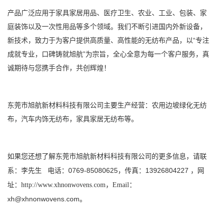
产品广泛应用于家具家居用品、医疗卫生、农业、工业、包装、家
庭装饰以及一次性用品等多个领域。我们不断引进国内外新设备，
新技术，致力于为客户提供高质量、高性能的无纺布产品，以“专注
成就专业，口碑铸就旭航”为宗旨，全心全意为每一个客户服务，真
诚期待与您携手合作，共创辉煌！
东莞市旭航新材料科技有限公司
主要生产经营：
农用边坡绿化无纺
布
，
汽车内饰无纺布
，
家具家居无纺布
等。
如果您还想了解
请联
东莞市旭航新材料科技有限公司
的更多信息，
系
李先生
电话：0769-85080625，传真：13926804227 ，
：
网
址：
http://www.xhnonwovens.com
，Email：
xh@xhnonwovens.com
。