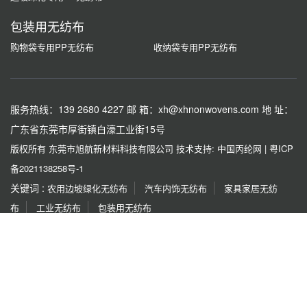
包装用无纺布
购物袋专用PP无纺布
收纳袋专用PP无纺布
服务热线：139 2680 4227
邮 箱：xh@xhnonwovens.com
地 址：
广东省东莞市厚街镇白濠工业街15号
版权所有 东莞市旭航新材料科技有限公司
技术支持: 中国丙纶网
|
粤ICP
备2021138258号-1
关键词 :
农用边坡绿化无纺布
汽车内饰无纺布
家具家居无纺
布
工业无纺布
包装用无纺布
友情链接 :
红梅
都宏化工
同佳化纤厂
广东蒙泰
烟台亮
彩
泰利化纤
宏源机械
协龙集团
金彩新材料
传祺化
纤
如果本网站发布的文章或者图片或字体有侵权，请立即联系网站负责人进
行删除，联系人：薛小姐 138 6101 6292，付小姐 153 1256 7839