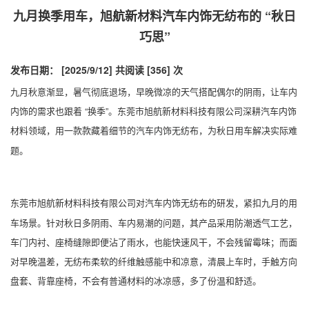
九月换季用车，旭航新材料汽车内饰无纺布的 “秋日
巧思”
发布日期： [2025/9/12]
共阅读 [356] 次
九月秋意渐显，暑气彻底退场，早晚微凉的天气搭配偶尔的阴雨，让车内
内饰的需求也跟着 “换季”。东莞市旭航新材料科技有限公司深耕汽车内饰
材料领域，用一款款藏着细节的
，为秋日用车解决实际难
汽车内饰无纺布
题。
东莞市旭航新材料科技有限公司对
的研发，紧扣九月的用
汽车内饰无纺布
车场景。针对秋日多阴雨、车内易潮的问题，其产品采用防潮透气工艺，
车门内衬、座椅缝隙即便沾了雨水，也能快速风干，不会残留霉味；而面
对早晚温差，无纺布柔软的纤维触感能中和凉意，清晨上车时，手触方向
盘套、背靠座椅，不会有普通材料的冰凉感，多了份温和舒适。