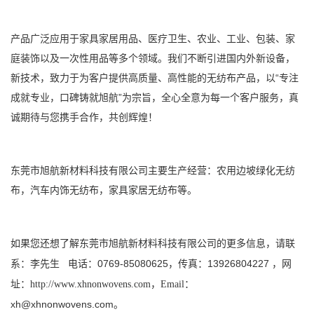
产品广泛应用于家具家居用品、医疗卫生、农业、工业、包装、家
庭装饰以及一次性用品等多个领域。我们不断引进国内外新设备，
新技术，致力于为客户提供高质量、高性能的无纺布产品，以“专注
成就专业，口碑铸就旭航”为宗旨，全心全意为每一个客户服务，真
诚期待与您携手合作，共创辉煌！
东莞市旭航新材料科技有限公司
主要生产经营：
农用边坡绿化无纺
布
，
汽车内饰无纺布
，
家具家居无纺布
等。
如果您还想了解
请联
东莞市旭航新材料科技有限公司
的更多信息，
系
李先生
电话：0769-85080625，传真：13926804227 ，
：
网
址：
http://www.xhnonwovens.com
，Email：
xh@xhnonwovens.com
。