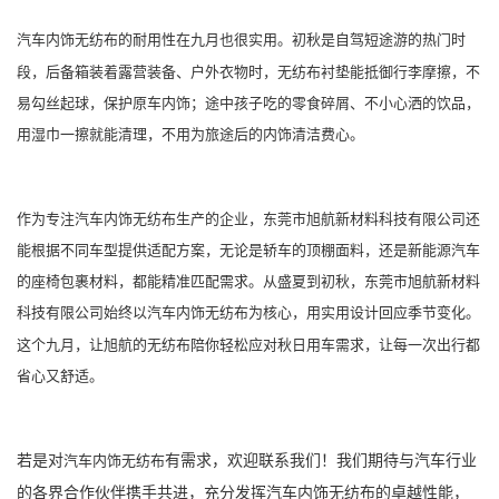
的耐用性在九月也很实用。初秋是自驾短途游的热门时
汽车内饰无纺布
段，后备箱装着露营装备、户外衣物时，无纺布衬垫能抵御行李摩擦，不
易勾丝起球，保护原车内饰；途中孩子吃的零食碎屑、不小心洒的饮品，
用湿巾一擦就能清理，不用为旅途后的内饰清洁费心。
作为专注汽车内饰无纺布生产的企业，东莞市旭航新材料科技有限公司还
能根据不同车型提供适配方案，无论是轿车的顶棚面料，还是新能源汽车
的座椅包裹材料，都能精准匹配需求。从盛夏到初秋，东莞市旭航新材料
科技有限公司始终以
为核心，用实用设计回应季节变化。
汽车内饰无纺布
这个九月，让旭航的无纺布陪你轻松应对秋日用车需求，让每一次出行都
省心又舒适。
若是对
有需求，欢迎联系我们！我们期待与汽车行业
汽车内饰无纺布
的各界合作伙伴携手共进，充分发挥汽车内饰无纺布的卓越性能，