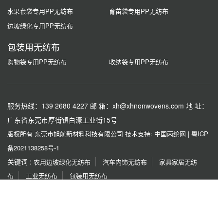
水果套袋专用PP无纺布
育苗袋专用PP无纺布
边坡绿化专用PP无纺布
包装用无纺布
购物袋专用PP无纺布
收纳袋专用PP无纺布
服务热线：139 2680 4227
邮 箱：xh@xhnonwovens.com
地 址：
广东省东莞市厚街镇白濠工业街15号
版权所有 东莞市旭航新材料科技有限公司
技术支持: 中国丙纶网
|
粤ICP
备2021138258号-1
关键词 :
农用边坡绿化无纺布
汽车内饰无纺布
家具家居无纺
布
工业无纺布
包装用无纺布
友情链接 :
红梅
都宏化工
同佳化纤厂
广东蒙泰
烟台亮
彩
泰利化纤
宏源机械
协龙集团
金彩新材料
传祺化
纤