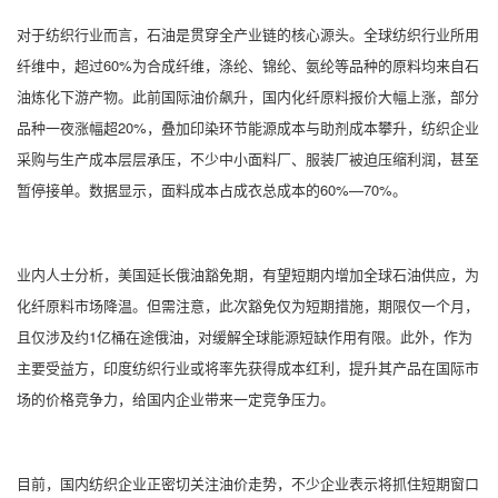
对于纺织行业而言，石油是贯穿全产业链的核心源头。全球纺织行业所用
纤维中，超过60%为合成纤维，涤纶、锦纶、氨纶等品种的原料均来自石
油炼化下游产物。此前国际油价飙升，国内化纤原料报价大幅上涨，部分
品种一夜涨幅超20%，叠加印染环节能源成本与助剂成本攀升，纺织企业
采购与生产成本层层承压，不少中小面料厂、服装厂被迫压缩利润，甚至
暂停接单。数据显示，面料成本占成衣总成本的60%—70%。
业内人士分析，美国延长俄油豁免期，有望短期内增加全球石油供应，为
化纤原料市场降温。但需注意，此次豁免仅为短期措施，期限仅一个月，
且仅涉及约1亿桶在途俄油，对缓解全球能源短缺作用有限。此外，作为
主要受益方，印度纺织行业或将率先获得成本红利，提升其产品在国际市
场的价格竞争力，给国内企业带来一定竞争压力。
目前，国内纺织企业正密切关注油价走势，不少企业表示将抓住短期窗口