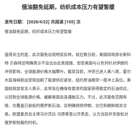
俄油豁免延期，纺织成本压力有望暂缓
发布日期： [2026/4/22]
共阅读 [105] 次
俄油豁免延期，纺织成本压力有望暂缓
值得关注的是，此次豁免出现明显反转。就在数日前，美国财政部长斯科
特·贝森特还明确表示不会出台此类措施，但受美国与以色列针对伊朗的
冲突影响，全球能源价格大幅攀升。截至目前，冲突已进入第八周，霍尔
木兹海峡航运受阻加剧了能源供应紧张，纽约原油期货一度冲上高位。美
国财政部发言人表示，此举旨在确保有需求的国家获得稳定的石油供应，
以控制全球能源价格、缓解美国自身通胀压力。不过，此次豁免范围有
限，仅覆盖已装船的俄罗斯石油，且明确排除伊朗、古巴和朝鲜相关交
易。欧盟委员会主席乌尔苏拉·冯德莱恩公开表态，认为当前并非放松对
俄罗斯制裁的时机。