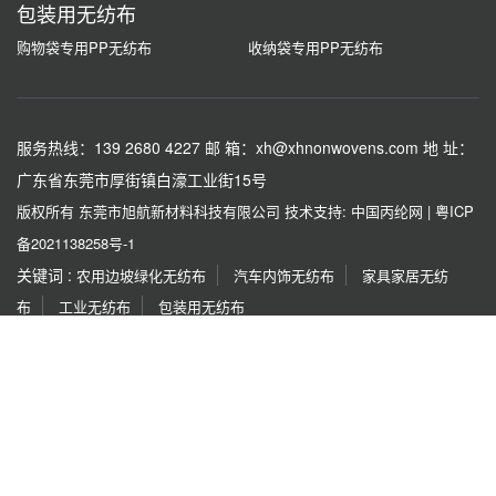
包装用无纺布
购物袋专用PP无纺布
收纳袋专用PP无纺布
服务热线：139 2680 4227
邮 箱：xh@xhnonwovens.com
地 址：
广东省东莞市厚街镇白濠工业街15号
版权所有 东莞市旭航新材料科技有限公司
技术支持: 中国丙纶网
|
粤ICP
备2021138258号-1
关键词 :
农用边坡绿化无纺布
汽车内饰无纺布
家具家居无纺
布
工业无纺布
包装用无纺布
友情链接 :
红梅
都宏化工
同佳化纤厂
广东蒙泰
烟台亮
彩
泰利化纤
宏源机械
协龙集团
金彩新材料
传祺化
纤
如果本网站发布的文章或者图片或字体有侵权，请立即联系网站负责人进
行删除，联系人：薛小姐 138 6101 6292，付小姐 153 1256 7839